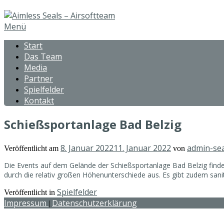
Zum
Inhalt
Menü
springen
Start
Das Team
Media
Partner
Spielfelder
Kontakt
Schießsportanlage Bad Belzig
8. Januar 2022
11. Januar 2022
admin-sea
Veröffentlicht am
von
Die Events auf dem Gelände der Schießsportanlage Bad Belzig finde
durch die relativ großen Höhenunterschiede aus. Es gibt zudem sani
Spielfelder
Veröffentlicht in
Impressum
Datenschutzerklärung
|